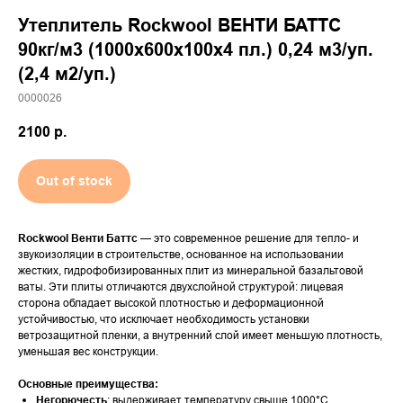
Утеплитель
Rockwool ВЕНТИ БАТТС
90кг/м3 (1000x600x100х4 пл.) 0,24 м3/уп.
(2,4 м2/уп.)
0000026
2100
р.
Out of stock
Rockwool Венти Баттс
— это современное решение для тепло- и
звукоизоляции в строительстве, основанное на использовании
жестких, гидрофобизированных плит из минеральной базальтовой
ваты. Эти плиты отличаются двухслойной структурой: лицевая
сторона обладает высокой плотностью и деформационной
устойчивостью, что исключает необходимость установки
ветрозащитной пленки, а внутренний слой имеет меньшую плотность,
уменьшая вес конструкции.
Основные преимущества:
Негорючесть
: выдерживает температуру свыше 1000°C,