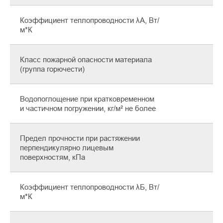
Коэффициент теплопроводности λА, Вт/
м*К
Класс пожарной опасности материала
K
(группа горючести)
Водопоглощение при кратковременном
и частичном погружении, кг/м² не более
Предел прочности при растяжении
перпендикулярно лицевым
поверхностям, кПа
Коэффициент теплопроводности λБ, Вт/
м*К