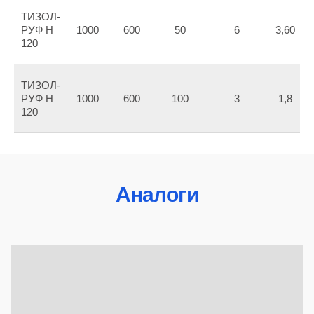
ТИЗОЛ-
РУФ Н
1000
600
50
6
3,60
0
120
ТИЗОЛ-
РУФ Н
1000
600
100
3
1,8
0
120
Аналоги