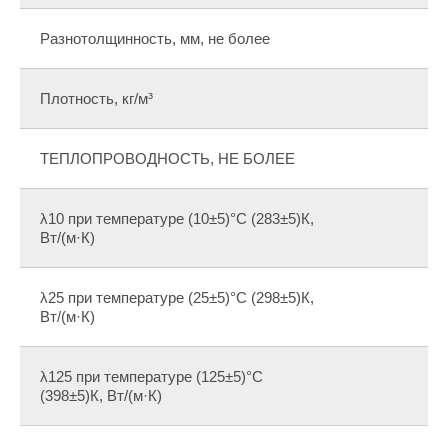
Разнотолщинность, мм, не более
Плотность, кг/м³
ТЕПЛОПРОВОДНОСТЬ, НЕ БОЛЕЕ
λ10 при температуре (10±5)°С (283±5)К,
Вт/(м·К)
λ25 при температуре (25±5)°С (298±5)К,
Вт/(м·К)
λ125 при температуре (125±5)°С
(398±5)К, Вт/(м·К)