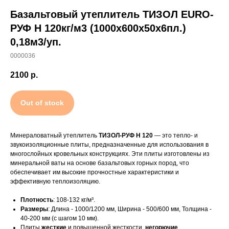
Базальтовый утеплитель
ТИЗОЛ EURO-
РУФ Н 120кг/м3 (1000х600х50х6пл.)
0,18м3/уп.
0000036
2100
р.
Out of stock
Минераловатный утеплитель
ТИЗОЛ-РУФ Н 120
— это тепло- и
звукоизоляционные плиты, предназначенные для использования в
многослойных кровельных конструкциях. Эти плиты изготовлены из
минеральной ваты на основе базальтовых горных пород, что
обеспечивает им высокие прочностные характеристики и
эффективную теплоизоляцию.
Плотность
: 108-132 кг/м³.
Размеры
: Длина - 1000/1200 мм, Ширина - 500/600 мм, Толщина -
40-200 мм (с шагом 10 мм).
Плиты
жесткие
и повышенной жесткости,
негорючие
.