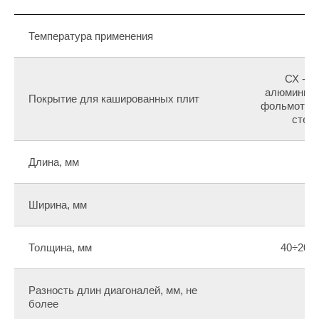
Температура применения
о
СХ - с
алюминиева
Покрытие для кашированных плит
фольмоткань
стек
Длина, мм
Ширина, мм
Толщина, мм
40÷200 
Разность длин диагоналей, мм, не
более